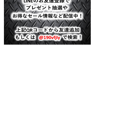
当面の間アルミケース大箱の出荷を中止いた
します。 商品の出荷については紙箱を代用
いたします。アルミケース中箱は通常通り出
荷いたします。
2012/01/31
製造元がユ・ニーズではないネジ商品が、最
近出回っております。類似品の場合、使用す
る際に製品の精度がかなり違いますので、お
気を付けください。
2011/10/14
国内の地デジNHK海外ビジネス番組「japan
biz cast」で、弊社ねじ製品が紹介されまし
た。
2011/08/25 - 27
幕張メッセの「DIYショー」に出展。