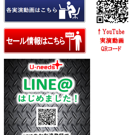
12月24日(木)までを年内最終受注日とさせて
頂きます。
2020年12月25日(金)から2021年1月5日まで
は年末年始休業とさせて頂きます。
2019/9/27
プラスチックケース中箱・大箱のサービスを
開始しました。
2019/9/2
幕張メッセの「DIYショー」に出展。
2018/11/08
アルミケース中箱・大箱を本日付で廃番とさ
せて頂きます。
2015/04/01
アルミケース大箱の出荷を再開いたしまし
た。
2014/12/10
アルミケース大箱に不具合が生じましたので